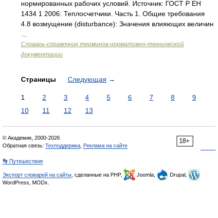
нормированных рабочих условий. Источник: ГОСТ Р ЕН
1434 1 2006: Теплосчетчики. Часть 1. Общие требования
4.8 возмущение (disturbance): Значения влияющих величин
…
Словарь-справочник терминов нормативно-технической
документации
Страницы
Следующая
→
1
2
3
4
5
6
7
8
9
10
11
12
13
© Академик, 2000-2026
18+
Обратная связь:
Техподдержка
,
Реклама на сайте
👣 Путешествия
Экспорт словарей на сайты
, сделанные на PHP,
Joomla,
Drupal,
WordPress, MODx.