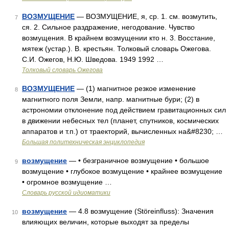
ВОЗМУЩЕНИЕ
— ВОЗМУЩЕНИЕ, я, ср. 1. см. возмутить,
7
ся. 2. Сильное раздражение, негодование. Чувство
возмущения. В крайнем возмущении кто н. 3. Восстание,
мятеж (устар.). В. крестьян. Толковый словарь Ожегова.
С.И. Ожегов, Н.Ю. Шведова. 1949 1992 …
Толковый словарь Ожегова
ВОЗМУЩЕНИЕ
— (1) магнитное резкое изменение
8
магнитного поля Земли, напр. магнитные бури; (2) в
астрономии отклонение под действием гравитационных сил
в движении небесных тел (планет, спутников, космических
аппаратов и т.п.) от траекторий, вычисленных на&#8230; …
Большая политехническая энциклопедия
возмущение
— • безграничное возмущение • большое
9
возмущение • глубокое возмущение • крайнее возмущение
• огромное возмущение …
Словарь русской идиоматики
возмущение
— 4.8 возмущение (Störeinfluss): Значения
10
влияющих величин, которые выходят за пределы