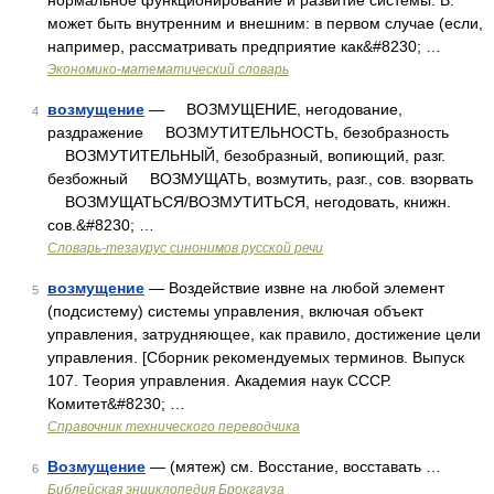
нормальное функционирование и развитие системы. В.
может быть внутренним и внешним: в первом случае (если,
например, рассматривать предприятие как&#8230; …
Экономико-математический словарь
возмущение
— ВОЗМУЩЕНИЕ, негодование,
4
раздражение ВОЗМУТИТЕЛЬНОСТЬ, безобразность
ВОЗМУТИТЕЛЬНЫЙ, безобразный, вопиющий, разг.
безбожный ВОЗМУЩАТЬ, возмутить, разг., сов. взорвать
ВОЗМУЩАТЬСЯ/ВОЗМУТИТЬСЯ, негодовать, книжн.
сов.&#8230; …
Словарь-тезаурус синонимов русской речи
возмущение
— Воздействие извне на любой элемент
5
(подсистему) системы управления, включая объект
управления, затрудняющее, как правило, достижение цели
управления. [Сборник рекомендуемых терминов. Выпуск
107. Теория управления. Академия наук СССР.
Комитет&#8230; …
Справочник технического переводчика
Возмущение
— (мятеж) см. Восстание, восставать …
6
Библейская энциклопедия Брокгауза